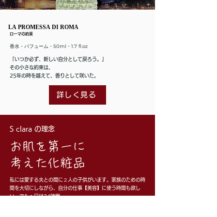
LA PROMESSA DI ROMA
LA PROMESSA DI ROMA
ローマの約束
​香水・パフューム・50ml・1.7 fl.oz
「いつか必ず、新しい自分として戻ろう。」
その小さな約束は、
25年の時を越えて、香りとして咲いた。
詳しく見る
S clara の理念
お肌を第一に
考えた化粧品
私には愛する夫との間に２人の子供がいます。家族のための時
間を大切にしながら、自分の仕事【美容】に使う時間も欲し
い。でも１日は24時間。
「睡眠時間を美容のために使う時間に変えるアイテムがあれ
ば、時間に余裕ができるから...家族や仕事の時間がもっと充実