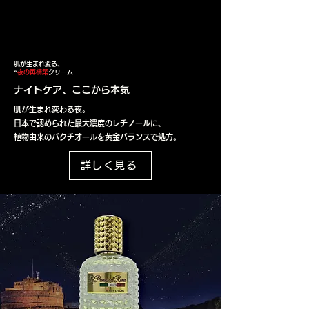
TIMELESS COLLARETIENCE
TIMELESS COLLARETIENCE
NIGHT REPAIR CREAM
NIGHT REPAIR CREAM
肌が生まれ変る、
“
夜の再構築
クリーム
ナイトケア、ここから本気
肌が生まれ変わる夜。
日本で認められた最大濃度のレチノールに、
植物由来のバクチオールを黄金バランスで処方。
詳しく見る