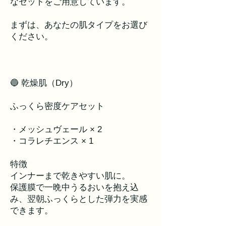
なセットをご用意しています。
まずは、あなたの肌タイプをお選び
ください。
🔵 乾燥肌（Dry）
ふっくら密度ケアセット
・メッシュヴェール × 2
・コラレチエンス × 1
特徴
インナーまで乾きやすい肌に。
保護膜で一晩中うるおいを抱え込
み、翌朝ふっくらとした弾力を実感
できます。