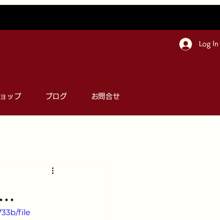
Log In
ョップ
ブログ
お問合せ
…
33b/file