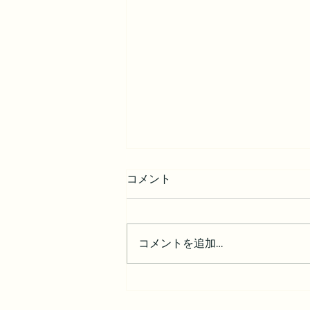
コメント
コメントを追加…
年は関係ない。人生の主人公
はあなたです。