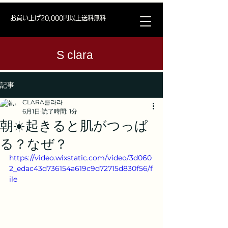
お買い上げ20,000円以上送料無料
S clara
記事
CLARA클라라
6月1日
読了時間: 1分
朝☀️起きると肌がつっぱ
る？なぜ？
https://video.wixstatic.com/video/3d060
2_edac43d736154a619c9d72715d830f56/f
ile