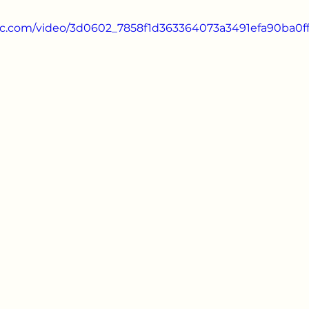
atic.com/video/3d0602_7858f1d363364073a3491efa90ba0ffe