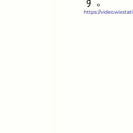
す。
https://video.wixst