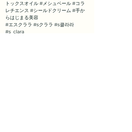
トックスオイル
#メシュベール
#コラ
レチエンス
#シールドクリーム
#手か
らはじまる美容
#エスクララ
#sクララ
#s클라라
#s_clara
すべて表示
最新記事