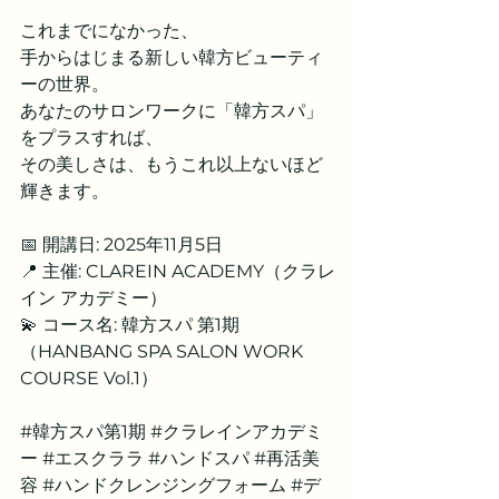
これまでになかった、
手からはじまる新しい韓方ビューティ
ーの世界。
あなたのサロンワークに「韓方スパ」
をプラスすれば、
その美しさは、もうこれ以上ないほど
輝きます。
📅 開講日: 2025年11月5日
📍 主催: CLAREIN ACADEMY（クラレ
イン アカデミー）
💫 コース名: 韓方スパ 第1期
（HANBANG SPA SALON WORK 
COURSE Vol.1）
#韓方スパ第1期
#クラレインアカデミ
ー
#エスクララ
#ハンドスパ
#再活美
容
#ハンドクレンジングフォーム
#デ