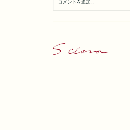
コメントを追加…
年は関係ない。人生の主人公
はあなたです。
東京都荒川区町屋1-3-1-3階
平日 : 10:00-18:00
Tel: 81-3-3892-6624
Email:
sclar