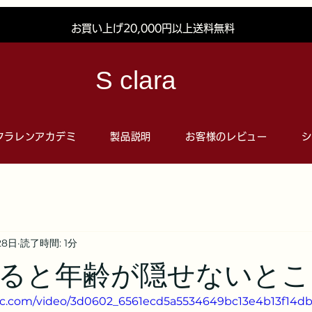
お買い上げ20,000円以上送料無料
S clara
クラレンアカデミ
製品説明
お客様のレビュー
シ
28日
読了時間: 1分
なると年齢が隠せないとこ
atic.com/video/3d0602_6561ecd5a5534649bc13e4b13f14db4