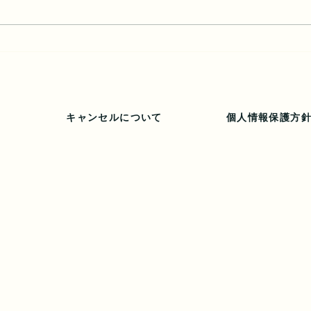
56歳私が加工しない理由
レチ
夫？
キャンセルについて
個人情報保護方
ajp@gmail.com